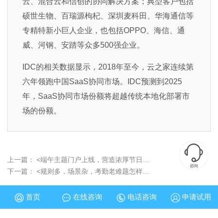
云、混合云和信创的协同解决方案；典型客户包括
硕世生物、百瑞源枸杞、深圳麦科田、华海通信等
专精特新小巨人企业，也包括OPPO、海信、通
威、河钢、安踏等众多500强企业。
IDC的相关数据显示，2018年至今，云之家连续第
六年领跑中国SaaS协同市场。IDC预测到2025
年，SaaS协同市场份额将超越传统本地化部署市
场的份额。

上一篇：
<端午主题门户上线，营造浓厚节日氛围！>
咨询
下一篇：
<规则多，场景杂，考勤老难题怎样解决？>
首页
在线咨询
电话咨询
申请试用