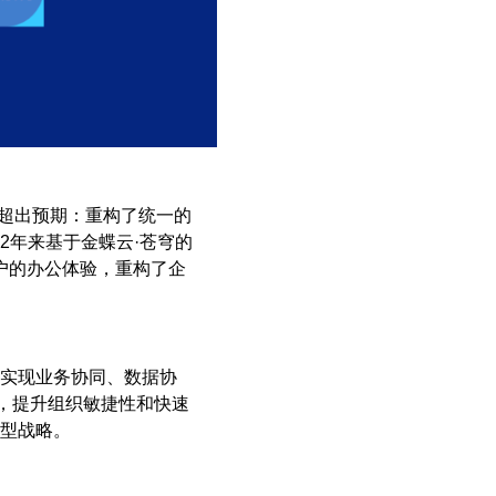
果超出预期：重构了统一的
2年来基于金蝶云·苍穹的
户的办公体验，重构了企
实现业务协同、数据协
，提升组织敏捷性和快速
型战略。