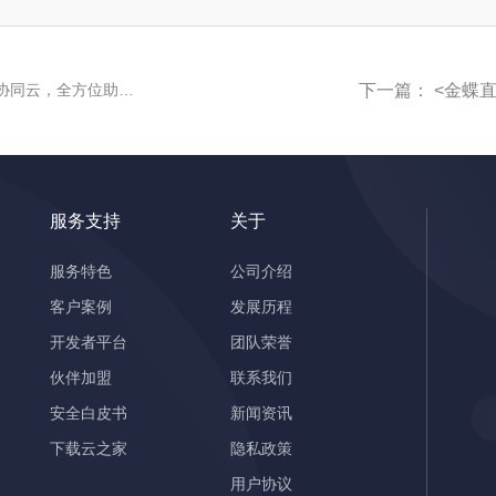
位助力企业走向数字共生时代>
下一篇：
<金蝶直播：企
服务支持
关于
服务特色
公司介绍
客户案例
发展历程
开发者平台
团队荣誉
伙伴加盟
联系我们
安全白皮书
新闻资讯
下载云之家
隐私政策
用户协议