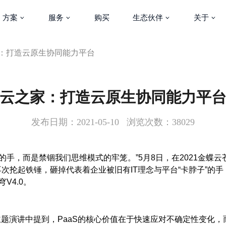
方案
服务
购买
生态伙伴
关于
：打造云原生协同能力平台
云之家：打造云原生协同能力平
发布日期：2021-05-10 浏览次数：38029
’的手，而是禁锢我们思维模式的牢笼。”5月8日，在2021金蝶
再次抡起铁锤，砸掉代表着企业被旧有IT理念与平台“卡脖子”的
V4.0。
主题演讲中提到，PaaS的核心价值在于快速应对不确定性变化，