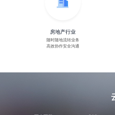
云之家X百递云协同助力国家级小巨人
宝太生物|如何通过云之家实现ERP的全员化应用
房地产行业
云之家案例：“小巨人”的新动能
随时随地流转业务
高效协作安全沟通
湖南纽恩驰：创新作业新模式，智慧环卫“乘云而上”！
数字化助推奥美医疗的中国谋略