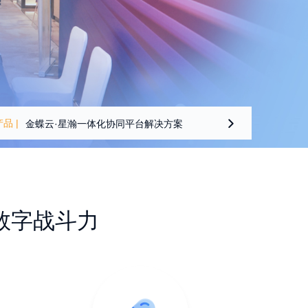
产品 |
金蝶云·星瀚一体化协同平台解决方案

协同GPT|创新体验就在云之家
端午主题门户上线，营造浓厚节日氛围！
数字战斗力
云之家：入选艾瑞咨询《中国协同办公产业图谱》
规则多，场景杂，考勤老难题怎样解决？