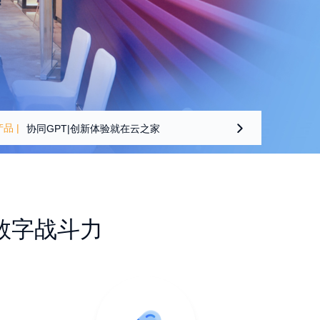
产品 |
协同GPT|创新体验就在云之家

端午主题门户上线，营造浓厚节日氛围！
云之家：入选艾瑞咨询《中国协同办公产业图谱》
数字战斗力
规则多，场景杂，考勤老难题怎样解决？
从一个销售决定去拜访客户开始