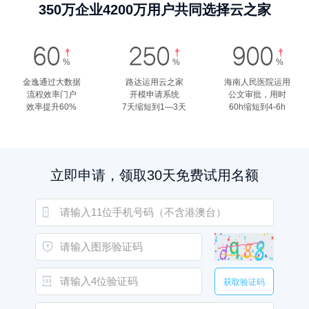
350万企业4200万用户共同选择云之家
60
250
900



%
%
%
金逸通过大数据
路达运用云之家
海南人民医院运用
流程效率门户
开模申请系统
公文审批，用时
效率提升60%
7天缩短到1—3天
60h缩短到4-6h
立即申请，领取30天免费试用名额
获取验证码