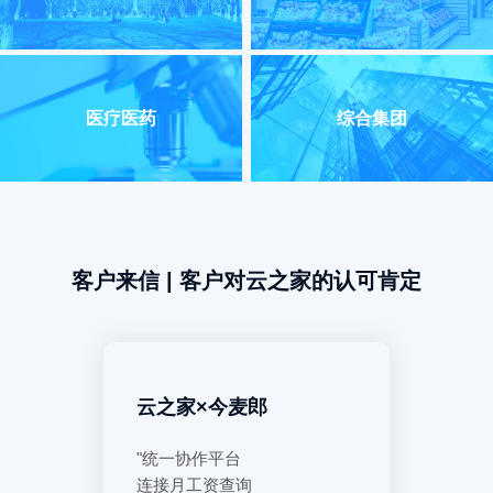
医疗医药
综合集团
客户来信 | 客户对云之家的认可肯定
电
云之家×今麦郎
云之家
缩短至1天
"统一协作平台
"激活营销
连接月工资查询
管理精准